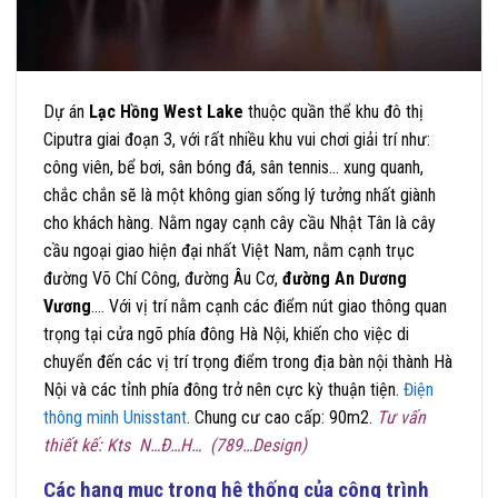
Dự án
Lạc Hồng West Lake
thuộc quần thể khu đô thị
Ciputra giai đoạn 3, với rất nhiều khu vui chơi giải trí như:
công viên, bể bơi, sân bóng đá, sân tennis… xung quanh,
chắc chắn sẽ là một không gian sống lý tưởng nhất giành
cho khách hàng. Nằm ngay cạnh cây cầu Nhật Tân là cây
cầu ngoại giao hiện đại nhất Việt Nam, nằm cạnh trục
đường Võ Chí Công, đường Âu Cơ,
đường An Dương
Vương
…. Với vị trí nằm cạnh các điểm nút giao thông quan
trọng tại cửa ngõ phía đông Hà Nội, khiến cho việc di
chuyển đến các vị trí trọng điểm trong địa bàn nội thành Hà
Nội và các tỉnh phía đông trở nên cực kỳ thuận tiện.
Điện
thông minh Unisstant
. Chung cư cao cấp: 90m2.
Tư vấn
thiết kế: Kts N…Đ…H… (789…Design)
Các hạng mục trong hệ thống
của công trình