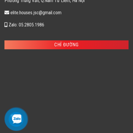
Phường Trung Văn, Q.Nam Từ Liêm, Hà Nội
elite.houses.jsc@gmail.com
Zalo: 05.2805.1986
CHỈ ĐƯỜNG