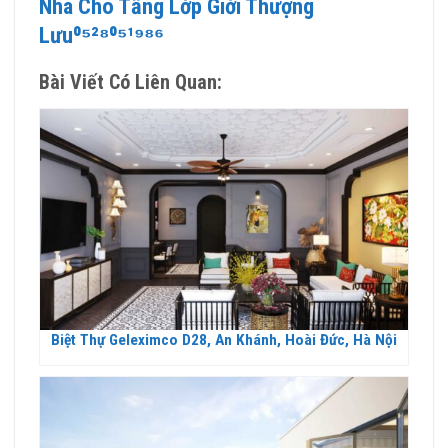
Nhà Cho Tầng Lớp Giới Thượng
Lưu⁰⁵²⁸⁰⁵¹⁹⁸⁶
Bài Viết Có Liên Quan:
Biệt Thự Geleximco D28, An Khánh, Hoài Đức, Hà Nội