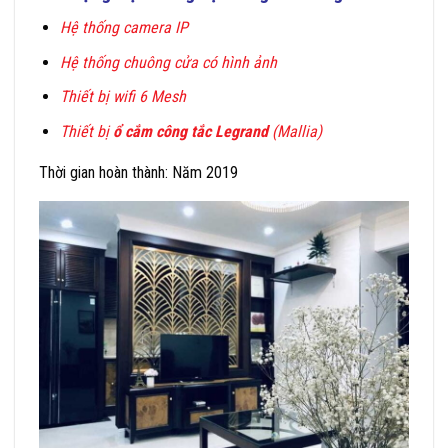
Hệ thống camera IP
Hệ thống chuông cửa có hình ảnh
Thiết bị wifi 6 Mesh
Thiết bị
ổ cắm công tắc Legrand
(Mallia)
Thời gian hoàn thành: Năm 2019