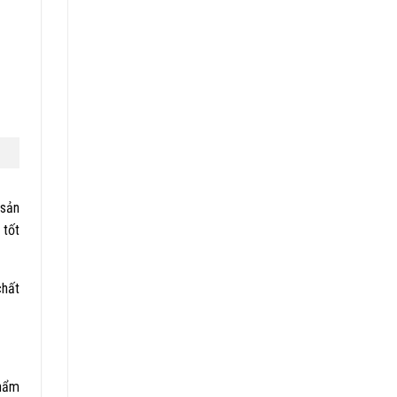
 sản
 tốt
chất
phẩm