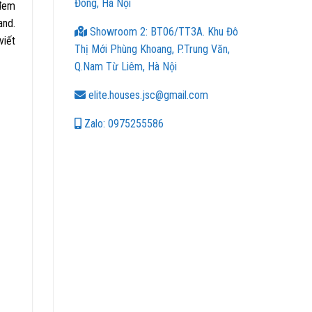
Đông, Hà Nội
 đem
and.
Showroom 2: BT06/TT3A. Khu Đô
viết
Thị Mới Phùng Khoang, P.Trung Văn,
Q.Nam Từ Liêm, Hà Nội
elite.houses.jsc@gmail.com
Zalo: 0975255586