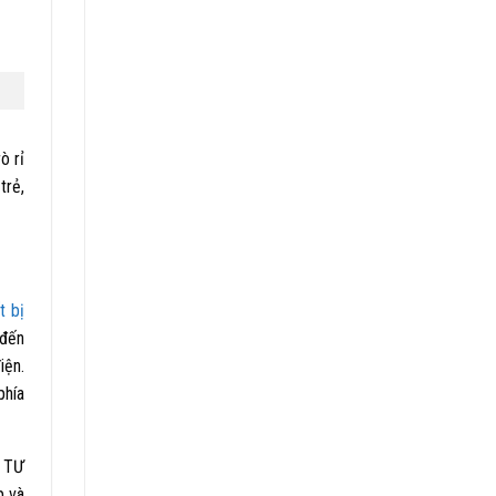
ò rỉ
trẻ,
t bị
 đến
iện.
phía
N TƯ
p và