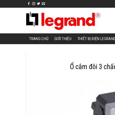
Skip
to
content
TRANG CHỦ
GIỚI THIỆU
THIẾT BỊ ĐIỆN LEGRAN
Ổ cắm đôi 3 chấ