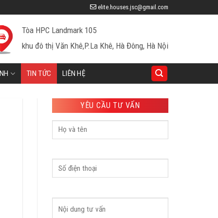
elite.houses.jsc@gmail.com
Tòa HPC Landmark 105
khu đô thị Văn Khê,P.La Khê, Hà Đông, Hà Nội
INH
TIN TỨC
LIÊN HỆ
YÊU CẦU TƯ VẤN