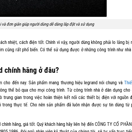
i và đơn giản giúp người dùng dễ dàng lắp đặt và sử dụng
 nhiệt, cách điện tốt. Chính vì vậy, người dùng không phải lo lắng bị r
m cũng rất phổ biến. Có thể sử dụng được ở những công trình như nhà 
d chính hãng ở đâu?
Nam cho đến nay. Sản phẩm mang thương hiệu legrand nói chung và
Thiế
không thể bỏ qua cho mọi công trình. Từ công trình nhà ở dân dụng cho
trung gian trong việc hoàn thiện kết nối các thiết bị điện với nguồn đ
i trong thực tế. Cho nên sản phẩm đã luôn nhận được sự tin dùng từ 
d
chính hãng, giá tốt. Quý khách hàng hãy liên hệ đến CÔNG TY CỔ PHẦ
05.1986. Đội ngũ nhân viên kỹ thuật của chúng tôi sẽ tư vấn trực tiế