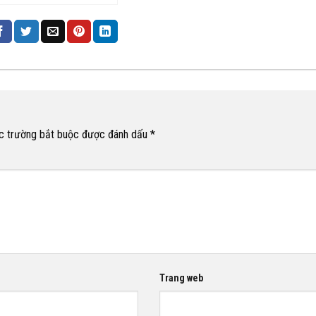
ông minh – công nghệ
0
c trường bắt buộc được đánh dấu
*
Trang web