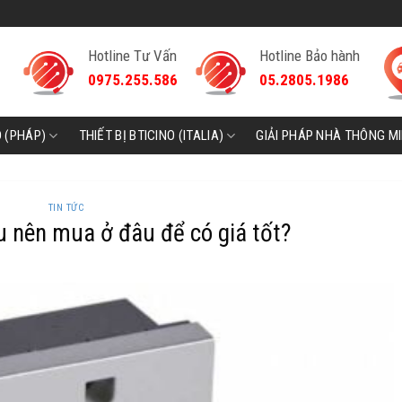
Hotline Tư Vấn
Hotline Bảo hành
0975.255.586
05.2805.1986
D (PHÁP)
THIẾT BỊ BTICINO (ITALIA)
GIẢI PHÁP NHÀ THÔNG M
TIN TỨC
u nên mua ở đâu để có giá tốt?