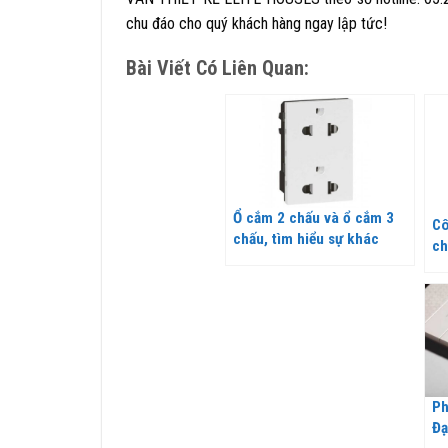
chu đáo cho quý khách hàng ngay lập tức!
Bài Viết Có Liên Quan:
Ổ cắm 2 chấu và ổ cắm 3
Cô
chấu, tìm hiểu sự khác
ch
nhau giữa chúng
Bt
Ph
Đạ