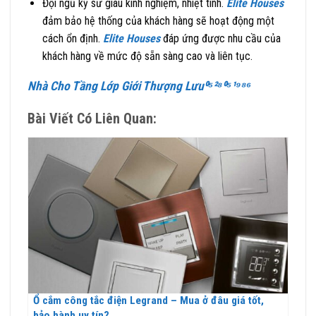
Đội ngũ kỹ sư giàu kinh nghiệm, nhiệt tình.
Elite Houses
đảm bảo hệ thống của khách hàng sẽ hoạt động một
cách ổn định.
Elite Houses
đáp ứng được nhu cầu của
khách hàng về mức độ sẵn sàng cao và liên tục.
Nhà Cho Tầng Lớp Giới Thượng Lưu⁰⁵²⁸⁰⁵¹⁹⁸⁶
Bài Viết Có Liên Quan:
Ổ cắm công tắc điện Legrand – Mua ở đâu giá tốt,
bảo hành uy tín?