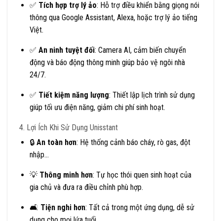
✅
Tích hợp trợ lý ảo
: Hỗ trợ điều khiển bằng giọng nói
thông qua Google Assistant, Alexa, hoặc trợ lý ảo tiếng
Việt.
✅
An ninh tuyệt đối
: Camera AI, cảm biến chuyển
động và báo động thông minh giúp bảo vệ ngôi nhà
24/7.
✅
Tiết kiệm năng lượng
: Thiết lập lịch trình sử dụng
giúp tối ưu điện năng, giảm chi phí sinh hoạt.
4. Lợi Ích Khi Sử Dụng Unisstant
🔒
An toàn hơn
: Hệ thống cảnh báo cháy, rò gas, đột
nhập…
💡
Thông minh hơn
: Tự học thói quen sinh hoạt của
gia chủ và đưa ra điều chỉnh phù hợp.
🛋️
Tiện nghi hơn
: Tất cả trong một ứng dụng, dễ sử
dụng cho mọi lứa tuổi.