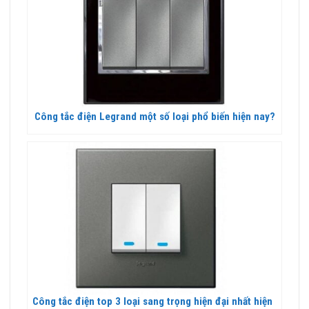
Công tắc điện Legrand một số loại phổ biến hiện nay?
Công tắc điện top 3 loại sang trọng hiện đại nhất hiện