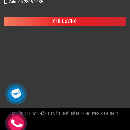
Zalo: 05.2805.1986
CHỈ ĐƯỜNG
© CÔNG TY CỔ PHẦN TƯ VẤN THIẾT KẾ ELITE HOUSES & TH DECO