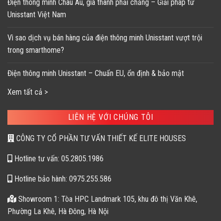
Điện thông minh Châu Âu, giá thành phải chăng – Giải pháp từ
Unisstant Việt Nam
Vì sao dịch vụ bán hàng của điện thông minh Unisstant vượt trội
trong smarthome?
Điện thông minh Unisstant – Chuẩn EU, ổn định & bảo mật
Xem tất cả >
LIÊN HỆ VỚI CHÚNG TÔI
CÔNG TY CỔ PHẦN TƯ VẤN THIẾT KẾ ELITE HOUSES
Hotline tư vấn: 05.2805.1986
Hotline bảo hành: 0975.255.586
Showroom 1: Tòa HPC Landmark 105, khu đô thị Văn Khê,
Phường La Khê, Hà Đông, Hà Nội