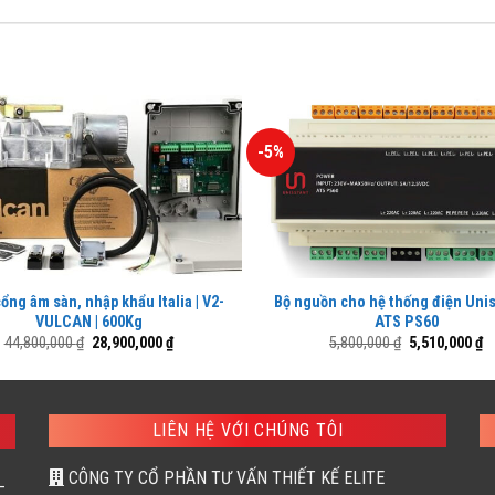
-5%
ổng âm sàn, nhập khẩu Italia | V2-
Bộ nguồn cho hệ thống điện Unis
VULCAN | 600Kg
ATS PS60
Giá
Giá
Giá
G
44,800,000
₫
28,900,000
₫
5,800,000
₫
5,510,000
₫
gốc
hiện
gốc
h
là:
tại
là:
tạ
44,800,000 ₫.
là:
5,800,000 ₫.
là
28,900,000 ₫.
5,
LIÊN HỆ VỚI CHÚNG TÔI
CÔNG TY CỔ PHẦN TƯ VẤN THIẾT KẾ ELITE
–