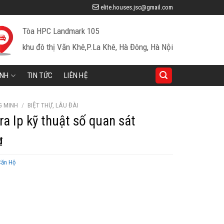
elite.houses.jsc@gmail.com
Tòa HPC Landmark 105
khu đô thị Văn Khê,P.La Khê, Hà Đông, Hà Nội
INH
TIN TỨC
LIÊN HỆ
G MINH
/
BIỆT THỰ, LÂU ĐÀI
a Ip kỹ thuật số quan sát
Giá
₫
hiện
Căn Hộ
tại
0 ₫.
là:
800,000 ₫.