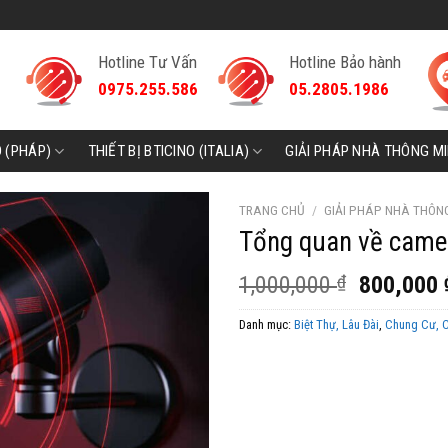
Hotline Tư Vấn
Hotline Bảo hành
0975.255.586
05.2805.1986
D (PHÁP)
THIẾT BỊ BTICINO (ITALIA)
GIẢI PHÁP NHÀ THÔNG M
TRANG CHỦ
/
GIẢI PHÁP NHÀ THÔN
Tổng quan về camer
Giá
1,000,000
₫
800,000
gốc
Danh mục:
Biệt Thự, Lâu Đài
,
Chung Cư, 
là:
1,000,00