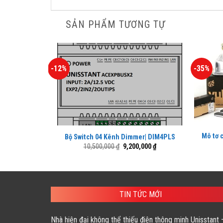
SẢN PHẨM TƯƠNG TỰ
-12%
-35%
Mô tơ c
Bộ Switch 04 Kênh Dimmer| DIM4PLS
Giá
Giá
10,500,000
₫
9,200,000
₫
gốc
hiện
là:
tại
10,500,000 ₫.
là:
9,200,000 ₫.
TIN TỨC MỚI
Nhà hiện đại không thể thiếu điện thông minh Unisstant 