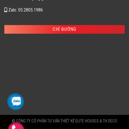
Zalo: 05.2805.1986
CHỈ ĐƯỜNG
© CÔNG TY CỔ PHẦN TƯ VẤN THIẾT KẾ ELITE HOUSES & TH DECO