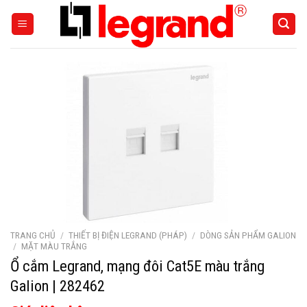
Skip
to
content
TRANG CHỦ
/
THIẾT BỊ ĐIỆN LEGRAND (PHÁP)
/
DÒNG SẢN PHẨM GALION
/
MẶT MÀU TRẮNG
Ổ cắm Legrand, mạng đôi Cat5E màu trắng
Galion | 282462