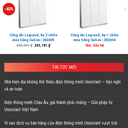
-40%
Công tắc Legrand, ba 2 chiều
Công tắc Legrand, ba 1 chiều
màu trắng Galion | 282405
màu trắng Galion | 282404
Giá
Giá
405,301
₫
243,181
₫
Giá: liên hệ
gốc
hiện
là:
tại
405,301 ₫.
là:
243,181 ₫.
TIN TỨC MỚI
Nhà hiện đại không thể thiếu điện thông minh Unisstant – tiện nghi
và an toàn
Điện thông minh Châu Âu, giá thành phải chăng – Giải pháp từ
Unisstant Việt Nam
Vì sao dịch vụ bán hàng của điện thông minh Unisstant vượt trội