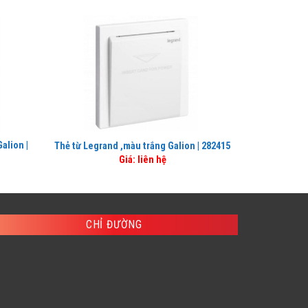
alion |
Công tắc Leg
Thẻ từ Legrand ,màu trắng Galion | 282415
Giá: liên hệ
CHỈ ĐƯỜNG