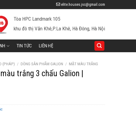
elite.houses.jsc@gmail.com
Tòa HPC Landmark 105
khu đô thị Văn Khê,P.La Khê, Hà Đông, Hà Nội
INH
TIN TỨC
LIÊN HỆ
D (PHÁP)
/
DÒNG SẢN PHẨM GALION
/
MẶT MÀU TRẮNG
màu trắng 3 chấu Galion |
ắc