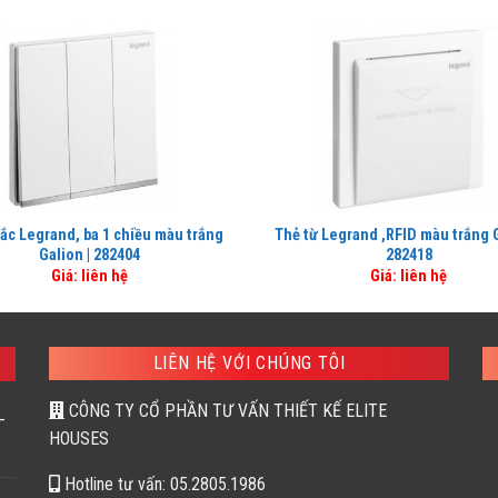
ắc Legrand, ba 1 chiều màu trắng
Thẻ từ Legrand ,RFID màu trắng G
Galion | 282404
282418
Giá: liên hệ
Giá: liên hệ
LIÊN HỆ VỚI CHÚNG TÔI
CÔNG TY CỔ PHẦN TƯ VẤN THIẾT KẾ ELITE
–
HOUSES
Hotline tư vấn: 05.2805.1986