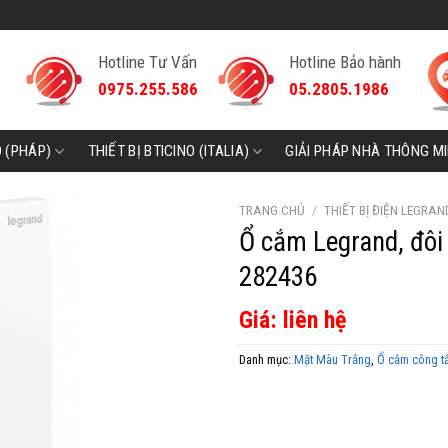
Hotline Tư Vấn
Hotline Bảo hành
0975.255.586
05.2805.1986
D (PHÁP)
THIẾT BỊ BTICINO (ITALIA)
GIẢI PHÁP NHÀ THÔNG M
TRANG CHỦ
/
THIẾT BỊ ĐIỆN LEGRAN
Ổ cắm Legrand, đôi 
282436
Giá: liên hệ
Danh mục:
Mặt Màu Trắng
,
Ổ cắm công t