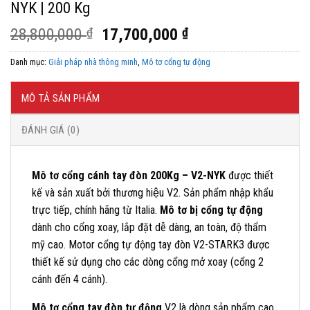
NYK | 200 Kg
Giá
Giá
28,800,000
₫
17,700,000
₫
gốc
hiện
Danh mục:
Giải pháp nhà thông minh
,
Mô tơ cổng tự động
là:
tại
28,800,000 ₫.
là:
17,700,000 ₫.
MÔ TẢ SẢN PHẨM
ĐÁNH GIÁ (0)
Mô tơ cổng cánh tay đòn 200Kg – V2-NYK
được thiết
kế và sản xuất bởi thương hiệu V2. Sản phẩm nhập khẩu
trực tiếp, chính hãng từ Italia.
Mô tơ bị cổng tự động
dành cho cổng xoay, lắp đặt dễ dàng, an toàn, độ thẩm
mỹ cao. Motor cổng tự động tay đòn V2-STARK3 được
thiết kế sử dụng cho các dòng cổng mở xoay (cổng 2
cánh đến 4 cánh).
Mô tơ cổng tay đòn tự động
V2 là dòng sản phẩm cao