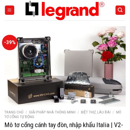
Skip
to
content
-39%
TRANG CHỦ
/
GIẢI PHÁP NHÀ THÔNG MINH
/
BIỆT THỰ, LÂU ĐÀI
/
MÔ
TƠ CỔNG TỰ ĐỘNG
Mô tơ cổng cánh tay đòn, nhập khẩu Italia | V2-