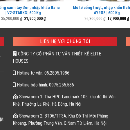
ổng cánh tay đòn, nhập khẩu Italia
Mô tơ cổng trượt, nhập khẩu Itali
| V2-STARK3 | 600 Kg
AYROS | 600 Kg
Giá
Giá
Giá
35,200,000
₫
21,900,000
₫
26,800,000
₫
17,900,000
₫
gốc
hiện
gốc
là:
tại
là:
35,200,000 ₫.
là:
26,800,000 ₫.
l
21,900,000 ₫.
LIÊN HỆ VỚI CHÚNG TÔI
CÔNG TY CỔ PHẦN TƯ VẤN THIẾT KẾ ELITE
–
HOUSES
Hotline tư vấn: 05.2805.1986
Hotline bảo hành: 0975.255.586
Showroom 1: Tòa HPC Landmark 105, khu đô thị Văn
Khê, Phường La Khê, Hà Đông, Hà Nội
Showroom 2: BT06/TT3A. Khu Đô Thị Mới Phùng
ật
Khoang, Phường Trung Văn, Q.Nam Từ Liêm, Hà Nội