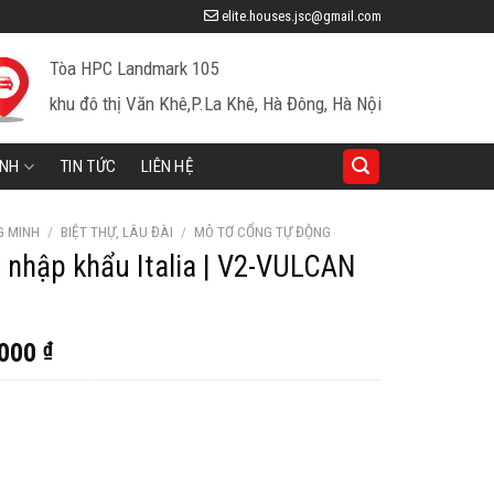
elite.houses.jsc@gmail.com
Tòa HPC Landmark 105
khu đô thị Văn Khê,P.La Khê, Hà Đông, Hà Nội
INH
TIN TỨC
LIÊN HỆ
G MINH
/
BIỆT THỰ, LÂU ĐÀI
/
MÔ TƠ CỔNG TỰ ĐỘNG
 nhập khẩu Italia | V2-VULCAN
Giá
,000
₫
hiện
tại
000 ₫.
là:
33,500,000 ₫.