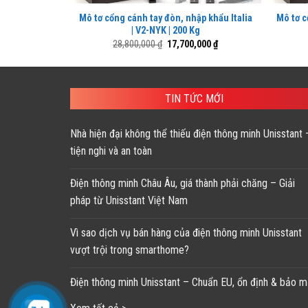
Mô tơ cổng cánh tay đòn, nhập khẩu Italia
Mô tơ c
| V2-NYK | 200 Kg
Giá
Giá
28,800,000
₫
17,700,000
₫
gốc
hiện
là:
tại
28,800,000 ₫.
là:
17,700,000 ₫.
TIN TỨC MỚI
Nhà hiện đại không thể thiếu điện thông minh Unisstant 
tiện nghi và an toàn
Điện thông minh Châu Âu, giá thành phải chăng – Giải
pháp từ Unisstant Việt Nam
Vì sao dịch vụ bán hàng của điện thông minh Unisstant
vượt trội trong smarthome?
Điện thông minh Unisstant – Chuẩn EU, ổn định & bảo m