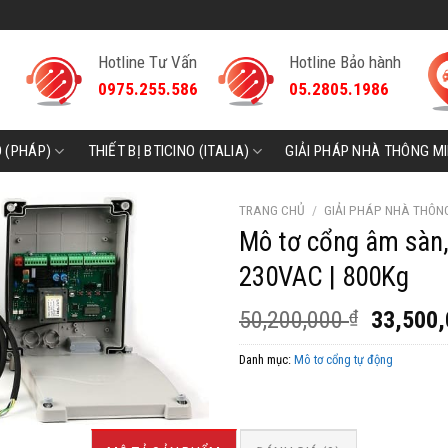
Hotline Tư Vấn
Hotline Bảo hành
0975.255.586
05.2805.1986
D (PHÁP)
THIẾT BỊ BTICINO (ITALIA)
GIẢI PHÁP NHÀ THÔNG M
TRANG CHỦ
/
GIẢI PHÁP NHÀ THÔN
Mô tơ cổng âm sàn,
230VAC | 800Kg
Giá
50,200,000
₫
33,500
gốc
Danh mục:
Mô tơ cổng tự động
là:
50,200,