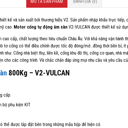
MÔ TẢ SẢN PHẨM
ĐÁNH GIÁ (0)
hiết kế và sản xuất bởi thương hiệu V2. Sản phẩm nhập khẩu trực tiếp, 
 mỹ cao.
Motor cổng tự động âm sàn
V2-VULCAN được thiết kế sử dụn
 cao cấp, chất lượng theo tiêu chuẩn Châu Âu. Với khả năng vận hành th
ô tơ cổng có thể điều chỉnh được tốc độ đóng/mở…đồng thời bền bỉ, ít p
 như: Cổng nhà biệt thự, liền kề, cổng khu đô thị, cổng cơ quan, nhà máy
tiện cho các công trình. Và chắc chắn đáp ứng mọi nhu cầu và yêu cầu c
sàn
800Kg – V2-VULCAN
g cấp.
m bộ phụ kiện KIT
có thể được lắp đặt bên trong những mẫu hộp đế hiện có.