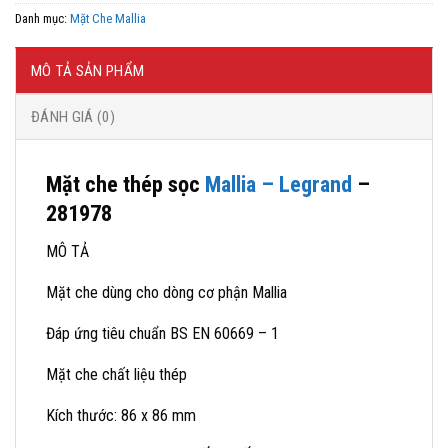
gốc
hiện
Danh mục:
Mặt Che Mallia
là:
tại
452,277 ₫.
là:
275,000 ₫.
MÔ TẢ SẢN PHẨM
ĐÁNH GIÁ (0)
Mặt che thép sọc
Mallia – Legrand
–
281978
MÔ TẢ
Mặt che dùng cho dòng cơ phận Mallia
Đáp ứng tiêu chuẩn BS EN 60669 – 1
Mặt che chất liệu thép
Kích thước: 86 x 86 mm