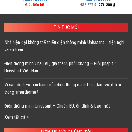
Giá
Giá
Giá: liên hệ
452,277
₫
271,200
₫
gốc
hiện
là:
tại
452,277 ₫.
là:
271,200 ₫.
TIN TỨC MỚI
Nhà hiện đại không thể thiếu điện thông minh Unisstant – tiện nghi
và an toàn
Điện thông minh Châu Âu, giá thành phải chăng – Giải pháp từ
Unisstant Việt Nam
Vì sao dịch vụ bán hàng của điện thông minh Unisstant vượt trội
trong smarthome?
Điện thông minh Unisstant – Chuẩn EU, ổn định & bảo mật
Xem tất cả >