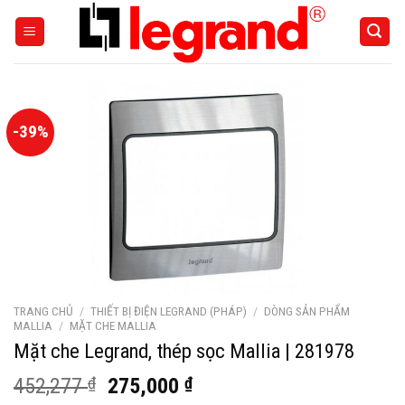
Skip
to
content
-39%
TRANG CHỦ
/
THIẾT BỊ ĐIỆN LEGRAND (PHÁP)
/
DÒNG SẢN PHẨM
MALLIA
/
MẶT CHE MALLIA
Mặt che Legrand, thép sọc Mallia | 281978
Giá
Giá
452,277
₫
275,000
₫