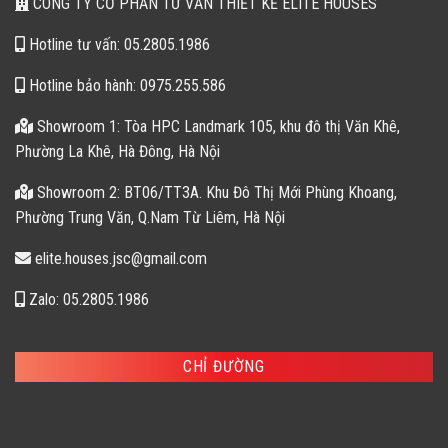
CÔNG TY CỔ PHẦN TƯ VẤN THIẾT KẾ ELITE HOUSES
Hotline tư vấn: 05.2805.1986
Hotline bảo hành: 0975.255.586
Showroom 1: Tòa HPC Landmark 105, khu đô thị Văn Khê,
Phường La Khê, Hà Đông, Hà Nội
Showroom 2: BT06/TT3A. Khu Đô Thị Mới Phùng Khoang,
Phường Trung Văn, Q.Nam Từ Liêm, Hà Nội
elite.houses.jsc@gmail.com
Zalo: 05.2805.1986
CHỈ ĐƯỜNG