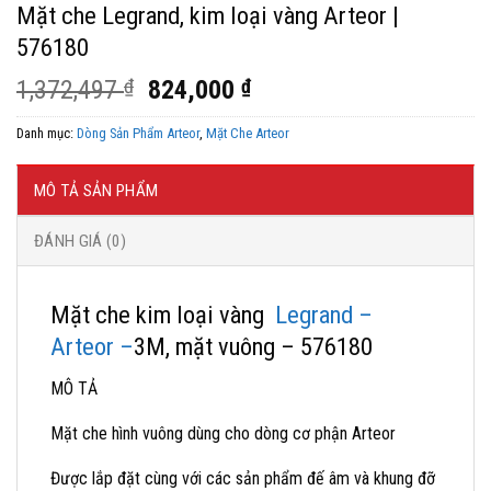
Mặt che Legrand, kim loại vàng Arteor |
576180
Giá
Giá
1,372,497
₫
824,000
₫
gốc
hiện
Danh mục:
Dòng Sản Phẩm Arteor
,
Mặt Che Arteor
là:
tại
1,372,497 ₫.
là:
824,000 ₫.
MÔ TẢ SẢN PHẨM
ĐÁNH GIÁ (0)
Mặt che kim loại vàng
Legrand –
Arteor –
3M, mặt vuông – 576180
MÔ TẢ
Mặt che hình vuông dùng cho dòng cơ phận Arteor
Được lắp đặt cùng với các sản phẩm đế âm và khung đỡ