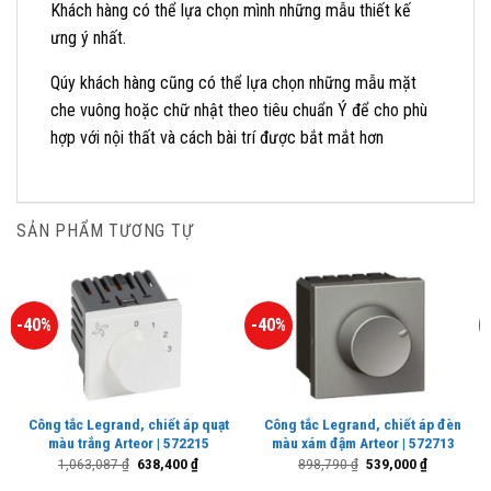
Khách hàng có thể lựa chọn mình những mẫu thiết kế
ưng ý nhất.
Qúy khách hàng cũng có thể lựa chọn những mẫu mặt
che vuông hoặc chữ nhật theo tiêu chuẩn Ý để cho phù
hợp với nội thất và cách bài trí được bắt mắt hơn
SẢN PHẨM TƯƠNG TỰ
-40%
-40%
Công tắc Legrand, chiết áp quạt
Công tắc Legrand, chiết áp đèn
màu trắng Arteor | 572215
màu xám đậm Arteor | 572713
Giá
Giá
Giá
Giá
1,063,087
₫
638,400
₫
898,790
₫
539,000
₫
gốc
hiện
gốc
hiện
là:
tại
là:
tại