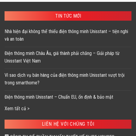
1,063,087 ₫.
là:
898,790 ₫.
là:
638,400 ₫.
539,000 ₫.
TIN TỨC MỚI
Nhà hiện đại không thể thiếu điện thông minh Unisstant – tiện nghi
và an toàn
Điện thông minh Châu Âu, giá thành phải chăng – Giải pháp từ
Unisstant Việt Nam
Vì sao dịch vụ bán hàng của điện thông minh Unisstant vượt trội
trong smarthome?
Điện thông minh Unisstant – Chuẩn EU, ổn định & bảo mật
Xem tất cả >
LIÊN HỆ VỚI CHÚNG TÔI