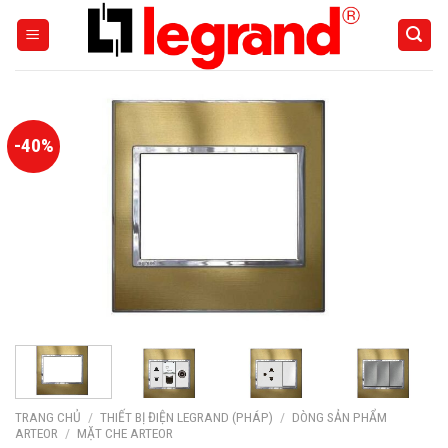
Skip
to
content
-40%
TRANG CHỦ
/
THIẾT BỊ ĐIỆN LEGRAND (PHÁP)
/
DÒNG SẢN PHẨM
ARTEOR
/
MẶT CHE ARTEOR