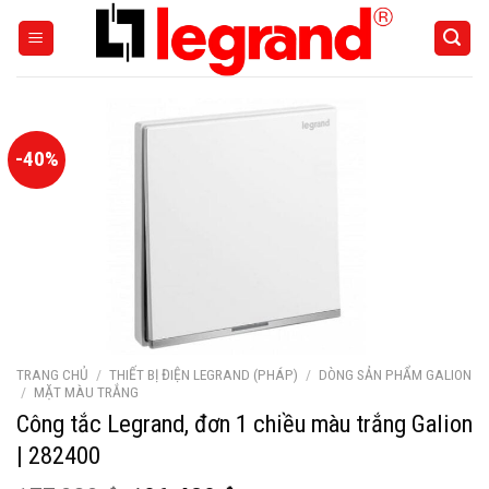
Skip
to
content
-40%
TRANG CHỦ
/
THIẾT BỊ ĐIỆN LEGRAND (PHÁP)
/
DÒNG SẢN PHẨM GALION
/
MẶT MÀU TRẮNG
Công tắc Legrand, đơn 1 chiều màu trắng Galion
| 282400