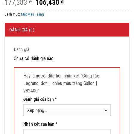
Giá
Giá
177,383
₫
106,430
₫
gốc
hiện
Danh mục:
Mặt Màu Trắng
là:
tại
177,383 ₫.
là:
106,430 ₫.
ĐÁNH GIÁ (0)
Đánh giá
Chưa có đánh giá nào.
Hãy là người đầu tiên nhận xét “Công tắc
Legrand, đơn 1 chiều màu trắng Galion |
282400”
Đánh giá của bạn
*
Nhận xét của bạn
*