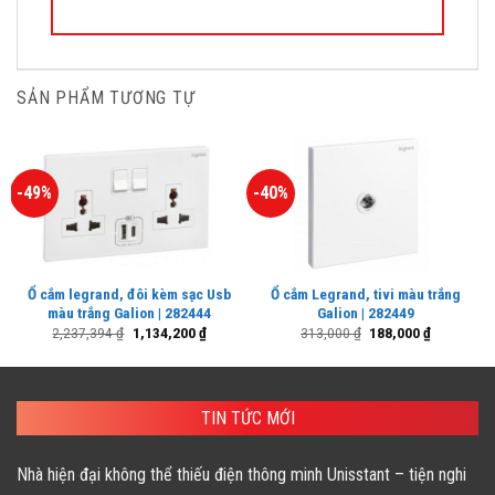
SẢN PHẨM TƯƠNG TỰ
-49%
-40%
Ổ cắm legrand, đôi kèm sạc Usb
Ổ cắm Legrand, tivi màu trắng
màu trắng Galion | 282444
Galion | 282449
Giá
Giá
Giá
Giá
2,237,394
₫
1,134,200
₫
313,000
₫
188,000
₫
gốc
hiện
gốc
hiện
là:
tại
là:
tại
2,237,394 ₫.
là:
313,000 ₫.
là:
1,134,200 ₫.
188,000 ₫.
TIN TỨC MỚI
Nhà hiện đại không thể thiếu điện thông minh Unisstant – tiện nghi