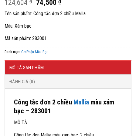
Giá
Giá
124,604
₫
74,500
₫
gốc
hiện
Tên sản phẩm: Công tắc đơn 2 chiều Mallia
là:
tại
124,604 ₫.
là:
Màu: Xám bạc
74,500 ₫.
Mã sản phẩm: 283001
Danh mục:
Cơ Phận Màu Bạc
MÔ TẢ SẢN PHẨM
ĐÁNH GIÁ (0)
Công tắc đơn 2 chiều
Mallia
màu xám
bạc – 283001
MÔ TẢ
Công tắc đơn Mallia màu xám bạc, 2 chiều