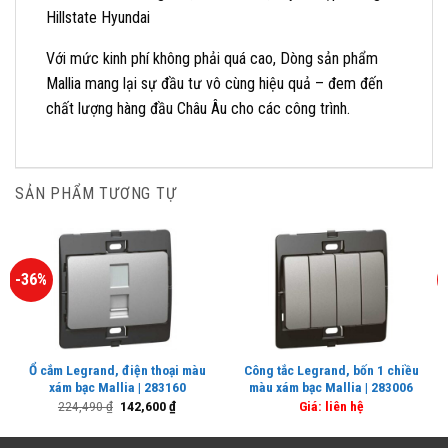
Hillstate Hyundai
Với mức kinh phí không phải quá cao, Dòng sản phẩm
Mallia mang lại sự đầu tư vô cùng hiệu quả – đem đến
chất lượng hàng đầu Châu Âu cho các công trình.
SẢN PHẨM TƯƠNG TỰ
-36%
Ổ cắm Legrand, điện thoại màu
Công tắc Legrand, bốn 1 chiều
xám bạc Mallia | 283160
màu xám bạc Mallia | 283006
Giá
Giá
224,490
₫
142,600
₫
Giá: liên hệ
gốc
hiện
là:
tại
224,490 ₫.
là: