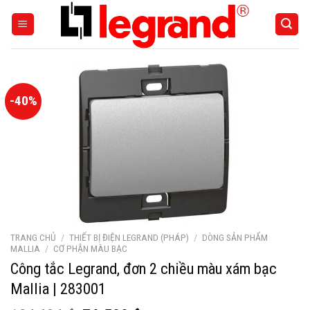
Skip
to
content
-40%
TRANG CHỦ
/
THIẾT BỊ ĐIỆN LEGRAND (PHÁP)
/
DÒNG SẢN PHẨM
MALLIA
/
CƠ PHẬN MÀU BẠC
Công tắc Legrand, đơn 2 chiều màu xám bạc
Mallia | 283001