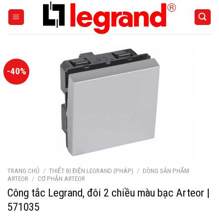
Skip
to
content
-40%
TRANG CHỦ
/
THIẾT BỊ ĐIỆN LEGRAND (PHÁP)
/
DÒNG SẢN PHẨM
ARTEOR
/
CƠ PHẬN ARTEOR
Công tắc Legrand, đôi 2 chiều màu bạc Arteor |
571035