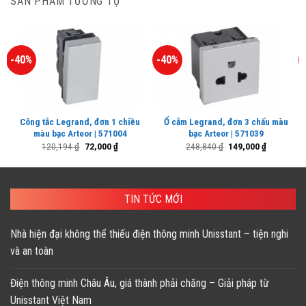
SẢN PHẨM TƯƠNG TỰ
-40%
-40%
Công tắc Legrand, đơn 1 chiều
Ổ cắm Legrand, đơn 3 chấu màu
màu bạc Arteor | 571004
bạc Arteor | 571039
Giá
Giá
Giá
Giá
120,194
₫
72,000
₫
248,840
₫
149,000
₫
gốc
hiện
gốc
hiện
là:
tại
là:
tại
120,194 ₫.
là:
248,840 ₫.
là:
72,000 ₫.
149,000 ₫.
TIN TỨC MỚI
Nhà hiện đại không thể thiếu điện thông minh Unisstant – tiện nghi
và an toàn
Điện thông minh Châu Âu, giá thành phải chăng – Giải pháp từ
Unisstant Việt Nam