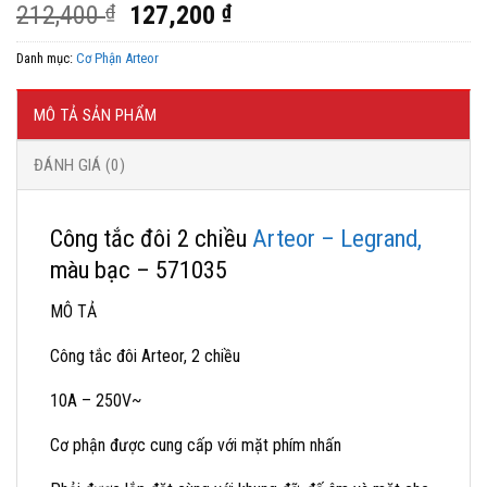
Giá
Giá
212,400
₫
127,200
₫
gốc
hiện
Danh mục:
Cơ Phận Arteor
là:
tại
212,400 ₫.
là:
127,200 ₫.
MÔ TẢ SẢN PHẨM
ĐÁNH GIÁ (0)
Công tắc đôi 2 chiều
Arteor – Legrand,
màu bạc – 571035
MÔ TẢ
Công tắc đôi Arteor, 2 chiều
10A – 250V~
Cơ phận được cung cấp với mặt phím nhấn