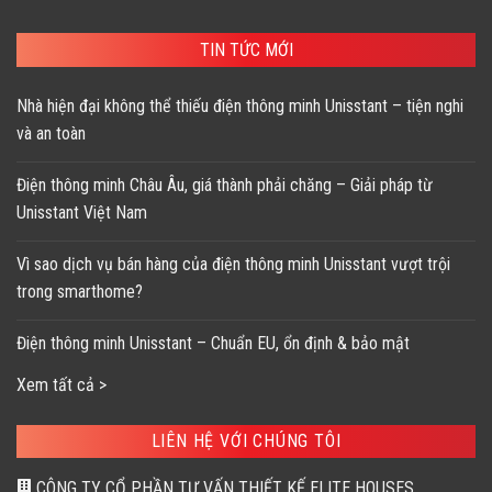
3,150,000 ₫.
28,900,
TIN TỨC MỚI
Nhà hiện đại không thể thiếu điện thông minh Unisstant – tiện nghi
và an toàn
Điện thông minh Châu Âu, giá thành phải chăng – Giải pháp từ
Unisstant Việt Nam
Vì sao dịch vụ bán hàng của điện thông minh Unisstant vượt trội
trong smarthome?
Điện thông minh Unisstant – Chuẩn EU, ổn định & bảo mật
Xem tất cả >
LIÊN HỆ VỚI CHÚNG TÔI
CÔNG TY CỔ PHẦN TƯ VẤN THIẾT KẾ ELITE HOUSES