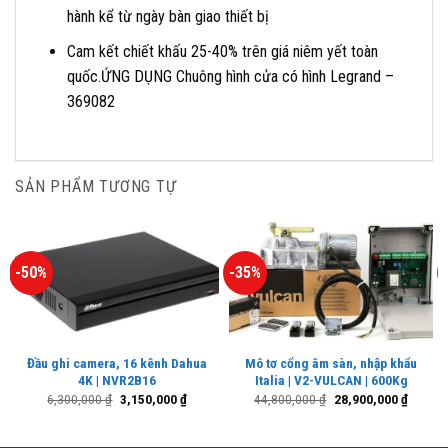
hành kể từ ngày bàn giao thiết bị
Cam kết chiết khấu 25-40% trên giá niêm yết toàn
quốc.ỨNG DỤNG Chuông hình cửa có hình Legrand –
369082
SẢN PHẨM TƯƠNG TỰ
-50%
-35%
Đầu ghi camera, 16 kênh Dahua
Mô tơ cổng âm sàn, nhập khẩu
4K | NVR2B16
Italia | V2-VULCAN | 600Kg
Giá
Giá
Giá
Giá
6,300,000
₫
3,150,000
₫
44,800,000
₫
28,900,000
₫
gốc
hiện
gốc
hiện
là:
tại
là:
tại
6,300,000 ₫.
là:
44,800,000 ₫.
là: