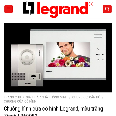
Skip
to
content
TRANG CHỦ
/
GIẢI PHÁP NHÀ THÔNG MINH
/
CHUNG CƯ, CĂN HỘ
/
CHUÔNG CỬA CÓ HÌNH
Chuông hình cửa có hình Legrand, màu trắng