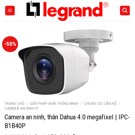
Skip
to
content
-50%
TRANG CHỦ
/
GIẢI PHÁP NHÀ THÔNG MINH
/
CHUNG CƯ, CĂN HỘ
/
CAMERA AN NINH IP
Camera an ninh, thân Dahua 4.0 megafixel | IPC-
B1B40P