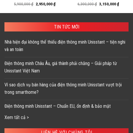
Giá
Giá
Giá
Giá
5,900,000
₫
2,950,000
₫
6,300,000
₫
3,150,000
₫
gốc
hiện
gốc
hiện
là:
tại
là:
tại
5,900,000 ₫.
là:
6,300,000 ₫.
là:
2,950,000 ₫.
3,150,00
TIN TỨC MỚI
Nhà hiện đại không thể thiếu điện thông minh Unisstant – tiện nghi
và an toàn
Điện thông minh Châu Âu, giá thành phải chăng – Giải pháp từ
Unisstant Việt Nam
Vì sao dịch vụ bán hàng của điện thông minh Unisstant vượt trội
trong smarthome?
Điện thông minh Unisstant – Chuẩn EU, ổn định & bảo mật
Xem tất cả >
LIÊN HỆ VỚI CHÚNG TÔI