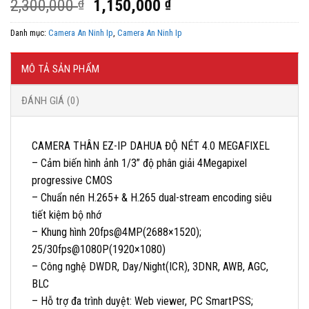
Giá
Giá
2,300,000
₫
1,150,000
₫
gốc
hiện
Danh mục:
Camera An Ninh Ip
,
Camera An Ninh Ip
là:
tại
2,300,000 ₫.
là:
1,150,000 ₫.
MÔ TẢ SẢN PHẨM
ĐÁNH GIÁ (0)
CAMERA THÂN EZ-IP DAHUA ĐỘ NÉT 4.0 MEGAFIXEL
– Cảm biến hình ảnh 1/3” độ phân giải 4Megapixel
progressive CMOS
– Chuẩn nén H.265+ & H.265 dual-stream encoding siêu
tiết kiệm bộ nhớ
– Khung hình 20fps@4MP(2688×1520);
25/30fps@1080P(1920×1080)
– Công nghệ DWDR, Day/Night(ICR), 3DNR, AWB, AGC,
BLC
– Hỗ trợ đa trình duyệt: Web viewer, PC SmartPSS;