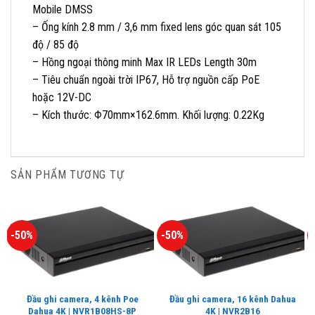
Mobile DMSS
– Ống kính 2.8 mm / 3,6 mm fixed lens góc quan sát 105
độ / 85 độ
– Hồng ngoại thông minh Max IR LEDs Length 30m
– Tiêu chuẩn ngoài trời IP67, Hỗ trợ nguồn cấp PoE
hoặc 12V-DC
– Kích thước: Φ70mm×162.6mm. Khối lượng: 0.22Kg
SẢN PHẨM TƯƠNG TỰ
-50%
-50%
Đầu ghi camera, 4 kênh Poe
Đầu ghi camera, 16 kênh Dahua
Dahua 4K | NVR1B08HS-8P
4K | NVR2B16