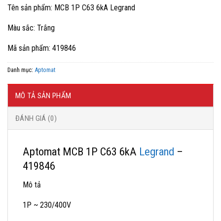
gốc
hiện
Tên sản phẩm: MCB 1P C63 6kA Legrand
là:
tại
188,181 ₫.
là:
Màu sắc: Trắng
112,900 ₫.
Mã sản phẩm: 419846
Danh mục:
Aptomat
MÔ TẢ SẢN PHẨM
ĐÁNH GIÁ (0)
Aptomat MCB 1P C63 6kA
Legrand
–
419846
Mô tả
1P ~ 230/400V