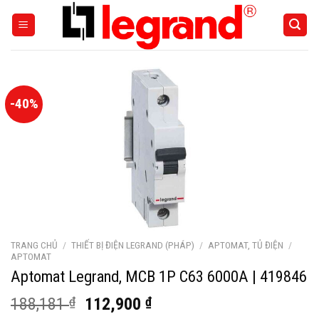
Skip
to
content
-40%
TRANG CHỦ
/
THIẾT BỊ ĐIỆN LEGRAND (PHÁP)
/
APTOMAT, TỦ ĐIỆN
/
APTOMAT
Aptomat Legrand, MCB 1P C63 6000A | 419846
Giá
Giá
188,181
₫
112,900
₫