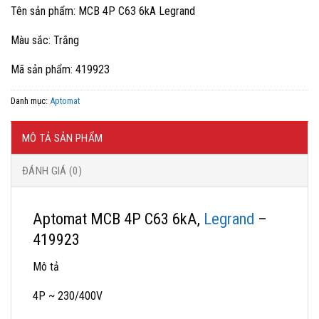
gốc
hiện
Tên sản phẩm: MCB 4P C63 6kA Legrand
là:
tại
1,250,130 ₫.
là:
Màu sắc: Trắng
765,000 ₫.
Mã sản phẩm: 419923
Danh mục:
Aptomat
MÔ TẢ SẢN PHẨM
ĐÁNH GIÁ (0)
Aptomat MCB 4P C63 6kA,
Legrand
–
419923
Mô tả
4P ~ 230/400V