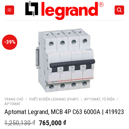
Skip
to
content
-39%
TRANG CHỦ
/
THIẾT BỊ ĐIỆN LEGRAND (PHÁP)
/
APTOMAT, TỦ ĐIỆN
/
APTOMAT
Aptomat Legrand, MCB 4P C63 6000A | 419923
Giá
Giá
1,250,130
₫
765,000
₫