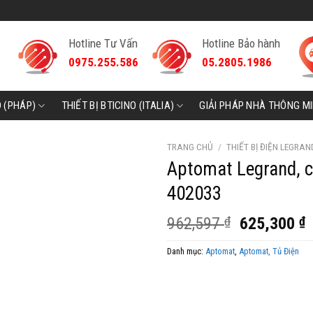
Hotline Tư Vấn
Hotline Bảo hành
0975.255.586
05.2805.1986
D (PHÁP)
THIẾT BỊ BTICINO (ITALIA)
GIẢI PHÁP NHÀ THÔNG M
TRANG CHỦ
/
THIẾT BỊ ĐIỆN LEGRAN
Aptomat Legrand, 
402033
Giá
G
962,597
₫
625,300
₫
gốc
h
Danh mục:
Aptomat
,
Aptomat, Tủ Điện
là:
t
962,597 ₫.
l
6