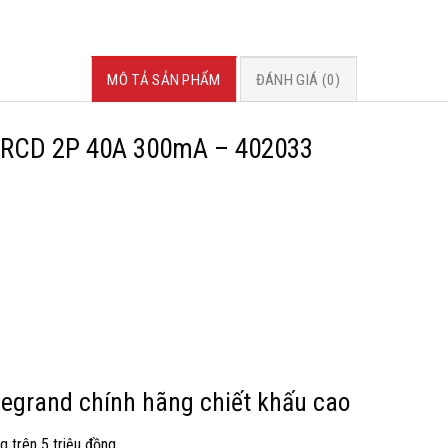
MÔ TẢ SẢN PHẨM
ĐÁNH GIÁ (0)
RCD 2P 40A 300mA – 402033
 legrand chính hãng chiết khấu cao
g trên 5 triệu đồng