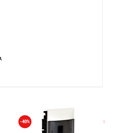
A
-40%
-38%