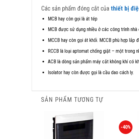
Các sản phẩm đóng cắt của
thiết bị đi
MCB hay còn gọi là át tép
MCB được sử dụng nhiều ở các công trình nhà 
MCCB hay còn gọi át khối. MCCB phù hợp lắp đ
RCCB là loại aptomat chống giật – một trong n
ACB là dòng sản phẩm máy cắt không khí có kh
Isolator hay còn được gọi là cầu dao cách ly.
SẢN PHẨM TƯƠNG TỰ
-40%