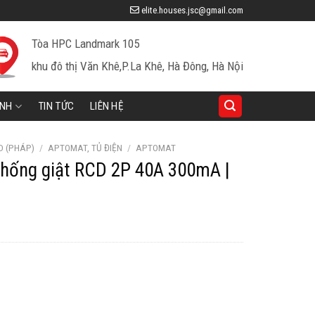
elite.houses.jsc@gmail.com
Tòa HPC Landmark 105
khu đô thị Văn Khê,P.La Khê, Hà Đông, Hà Nội
INH
TIN TỨC
LIÊN HỆ
D (PHÁP)
/
APTOMAT, TỦ ĐIỆN
/
APTOMAT
chống giật RCD 2P 40A 300mA |
iá
iện
ại
à:
25,300 ₫.