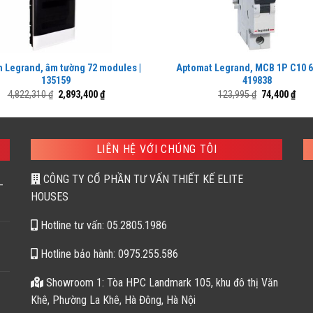
n Legrand, âm tường 72 modules |
Aptomat Legrand, MCB 1P C10 6
135159
419838
Giá
Giá
Giá
Giá
4,822,310
₫
2,893,400
₫
123,995
₫
74,400
₫
gốc
hiện
gốc
hiện
là:
tại
là:
tại
4,822,310 ₫.
là:
123,995 ₫.
là:
2,893,400 ₫.
74,4
LIÊN HỆ VỚI CHÚNG TÔI
CÔNG TY CỔ PHẦN TƯ VẤN THIẾT KẾ ELITE
–
HOUSES
Hotline tư vấn: 05.2805.1986
Hotline bảo hành: 0975.255.586
Showroom 1: Tòa HPC Landmark 105, khu đô thị Văn
Khê, Phường La Khê, Hà Đông, Hà Nội