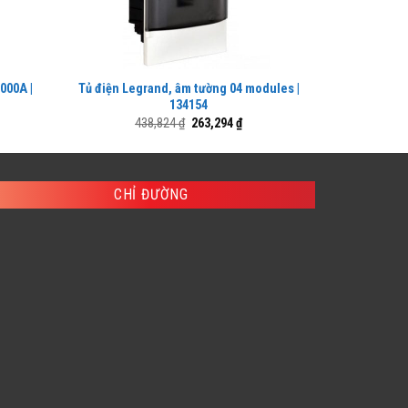
000A |
Tủ điện Legrand, âm tường 04 modules |
Aptomat Leg
134154
Giá
Giá
438,824
₫
263,294
₫
9
gốc
hiện
là:
tại
438,824 ₫.
là:
00 ₫.
263,294 ₫.
CHỈ ĐƯỜNG