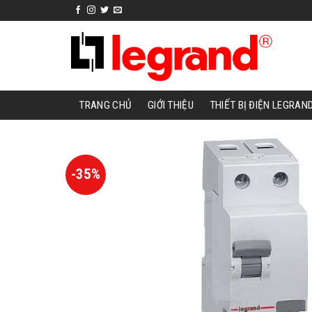
Skip
to
content
TRANG CHỦ
GIỚI THIỆU
THIẾT BỊ ĐIỆN LEGRAN
-35%