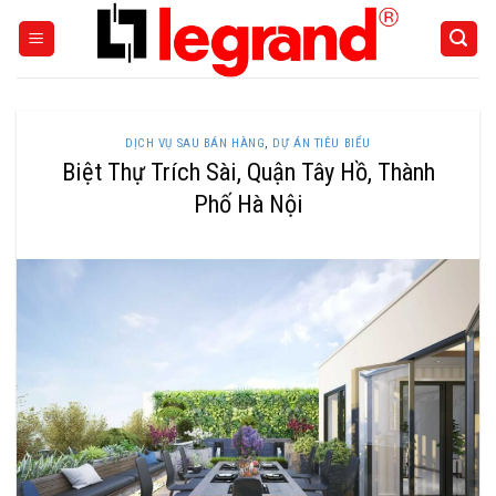
Skip
to
content
DỊCH VỤ SAU BÁN HÀNG
,
DỰ ÁN TIÊU BIỂU
Biệt Thự Trích Sài, Quận Tây Hồ, Thành
Phố Hà Nội