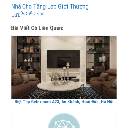
Nhà Cho Tầng Lớp Giới Thượng
Lưu⁰⁵²⁸⁰⁵¹⁹⁸⁶
Bài Viết Có Liên Quan:
Biệt Thự Geleximco A23, An Khánh, Hoài Đức, Hà Nội