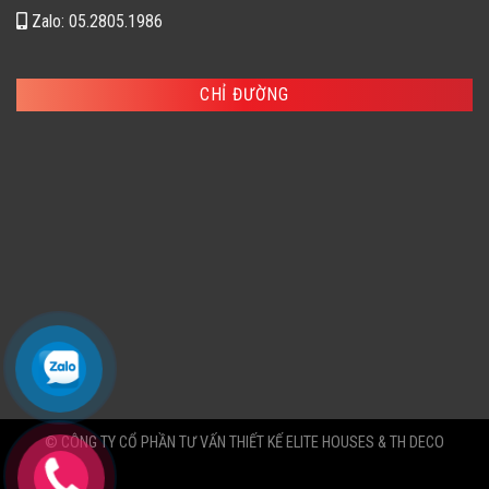
Zalo: 05.2805.1986
CHỈ ĐƯỜNG
© CÔNG TY CỔ PHẦN TƯ VẤN THIẾT KẾ ELITE HOUSES & TH DECO