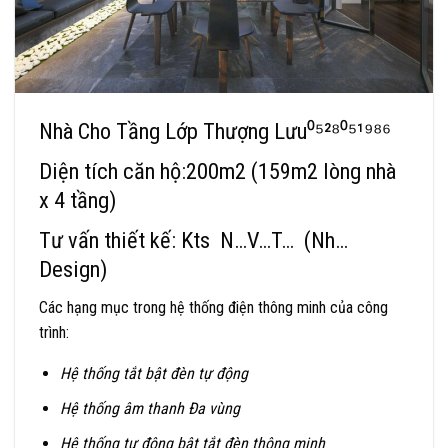
Nhà Cho Tầng Lớp Thượng Lưu⁰⁵²⁸⁰⁵¹⁹⁸⁶
Diện tích căn hộ:200m2 (159m2 lòng nhà
x 4 tầng)
Tư vấn thiết kế: Kts N…V…T… (Nh…
Design)
Các hạng mục trong hệ thống điện thông minh của công
trình:
Hệ thống tắt bật đèn tự động
Hệ thống âm thanh Đa vùng
Hệ thống tự động bật tắt đèn thông minh