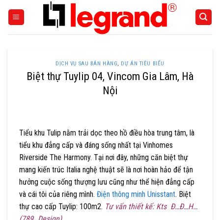
Skip
to
content
DỊCH VỤ SAU BÁN HÀNG
,
DỰ ÁN TIÊU BIỂU
Biệt thự Tuylip 04, Vincom Gia Lâm, Hà
Nội
Tiểu khu Tulip nằm trải dọc theo hồ điều hòa trung tâm, là
tiểu khu đẳng cấp và đáng sống nhất tại Vinhomes
Riverside The Harmony. Tại nơi đây, những căn biệt thự
mang kiến trúc Italia nghệ thuật sẽ là nơi hoàn hảo để tận
hưởng cuộc sống thượng lưu cũng như thể hiện đẳng cấp
và cái tôi của riêng mình.
Điện thông minh Unisstant
. Biệt
thự cao cấp Tuylip: 100m2.
Tư vấn thiết kế: Kts Đ…Đ…H…
(789…Design)