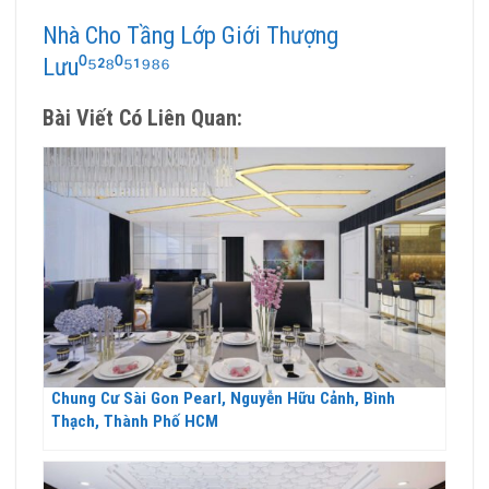
Nhà Cho Tầng Lớp Giới Thượng
Lưu⁰⁵²⁸⁰⁵¹⁹⁸⁶
Bài Viết Có Liên Quan:
Chung Cư Sài Gon Pearl, Nguyễn Hữu Cảnh, Bình
Thạch, Thành Phố HCM