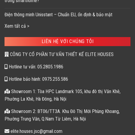
trong smarthome?
Điện thông minh Unisstant – Chuẩn EU, ổn định & bảo mật
Xem tất cả >
LIÊN HỆ VỚI CHÚNG TÔI
CÔNG TY CỔ PHẦN TƯ VẤN THIẾT KẾ ELITE HOUSES
Hotline tư vấn: 05.2805.1986
Hotline bảo hành: 0975.255.586
Showroom 1: Tòa HPC Landmark 105, khu đô thị Văn Khê,
Phường La Khê, Hà Đông, Hà Nội
Showroom 2: BT06/TT3A. Khu Đô Thị Mới Phùng Khoang,
Phường Trung Văn, Q.Nam Từ Liêm, Hà Nội
elite.houses.jsc@gmail.com