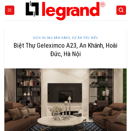
Skip
to
content
DỊCH VỤ SAU BÁN HÀNG
,
DỰ ÁN TIÊU BIỂU
Biệt Thự Geleximco A23, An Khánh, Hoài
Đức, Hà Nội