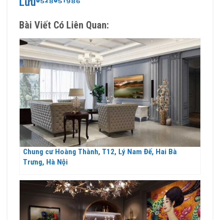
Lưu⁰⁵²⁸⁰⁵¹⁹⁸⁶
Bài Viết Có Liên Quan:
Chung cư Hoàng Thành, T12, Lý Nam Đế, Hai Bà
Trưng, Hà Nội