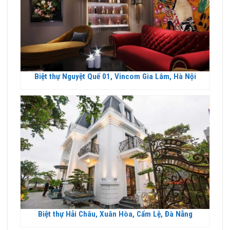
Biệt thự Nguyệt Quế 01, Vincom Gia Lâm, Hà Nội
Biệt thự Hải Châu, Xuân Hòa, Cẩm Lệ, Đà Nẵng