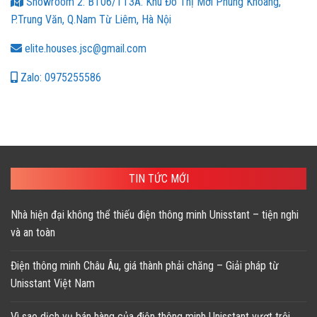
Showroom 2: BT06/TT3A. Khu Đô Thị Mới Phùng Khoang,
P.Trung Văn, Q.Nam Từ Liêm, Hà Nội
elite.houses.jsc@gmail.com
Zalo: 0975255586
TIN TỨC MỚI
Nhà hiện đại không thể thiếu điện thông minh Unisstant – tiện nghi
và an toàn
Điện thông minh Châu Âu, giá thành phải chăng – Giải pháp từ
Unisstant Việt Nam
Vì sao dịch vụ bán hàng của điện thông minh Unisstant vượt trội