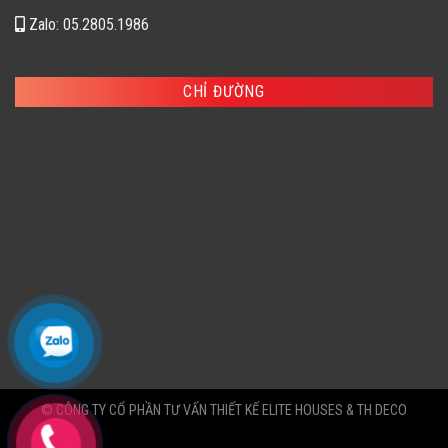
Zalo: 05.2805.1986
CHỈ ĐƯỜNG
© CÔNG TY CỔ PHẦN TƯ VẤN THIẾT KẾ ELITE HOUSES & TH DECO