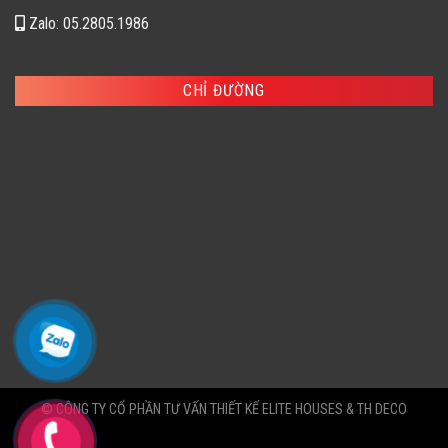
Zalo: 05.2805.1986
CHỈ ĐƯỜNG
© CÔNG TY CỔ PHẦN TƯ VẤN THIẾT KẾ ELITE HOUSES & TH DECO