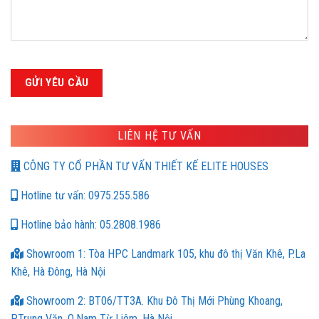
LIÊN HỆ TƯ VẤN
CÔNG TY CỔ PHẦN TƯ VẤN THIẾT KẾ ELITE HOUSES
Hotline tư vấn: 0975.255.586
Hotline bảo hành: 05.2808.1986
Showroom 1: Tòa HPC Landmark 105, khu đô thị Văn Khê, P.La
Khê, Hà Đông, Hà Nội
Showroom 2: BT06/TT3A. Khu Đô Thị Mới Phùng Khoang,
P.Trung Văn, Q.Nam Từ Liêm, Hà Nội