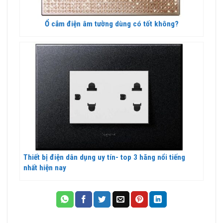
Ổ cắm điện âm tường dùng có tốt không?
Thiết bị điện dân dụng uy tín- top 3 hãng nổi tiếng
nhất hiện nay