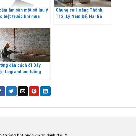
cắm âm sàn một số lưu ý
Chung cư Hoàng Thành,
c biệt trước khi mua
T12, Lý Nam Đế, Hai Bà
Trưng, Hà Nội
ớng dẫn cách đi Dây
ện Legrand âm tường
ng kỹ thuật
c trường bắt buộc được đánh dấu
*