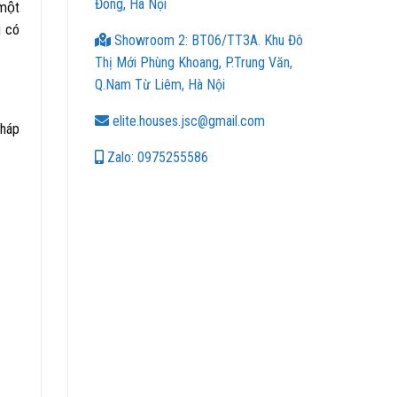
Đông, Hà Nội
 một
 có
Showroom 2: BT06/TT3A. Khu Đô
Thị Mới Phùng Khoang, P.Trung Văn,
Q.Nam Từ Liêm, Hà Nội
elite.houses.jsc@gmail.com
Pháp
Zalo: 0975255586