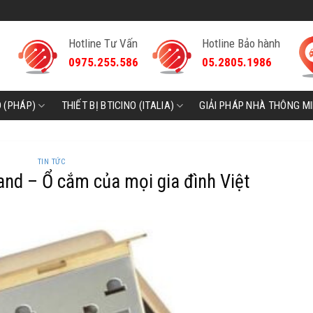
Hotline Tư Vấn
Hotline Bảo hành
0975.255.586
05.2805.1986
D (PHÁP)
THIẾT BỊ BTICINO (ITALIA)
GIẢI PHÁP NHÀ THÔNG M
TIN TỨC
nd – Ổ cắm của mọi gia đình Việt