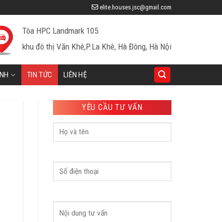
elite.houses.jsc@gmail.com
Tòa HPC Landmark 105
khu đô thị Văn Khê,P.La Khê, Hà Đông, Hà Nội
INH
TIN TỨC
LIÊN HỆ
YÊU CẦU TƯ VẤN