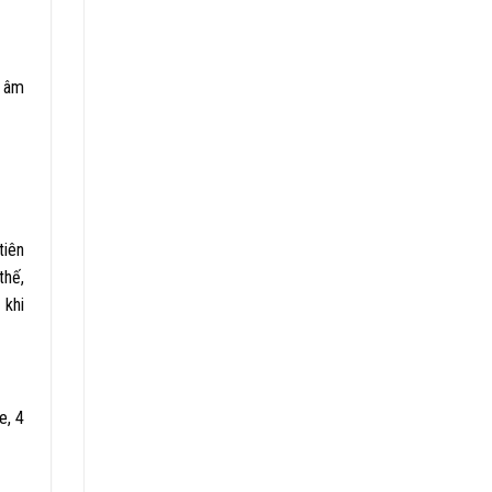
m âm
tiên
thế,
 khi
e, 4