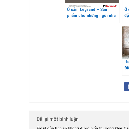
Ổ cắm Legrand – Sản
Ổ 
phẩm cho những ngôi nhà
đặ
hiện đại
Hư
Đi
đú
Để lại một bình luận
Email của bạn sẽ không được hiển thị công khai.
Cá