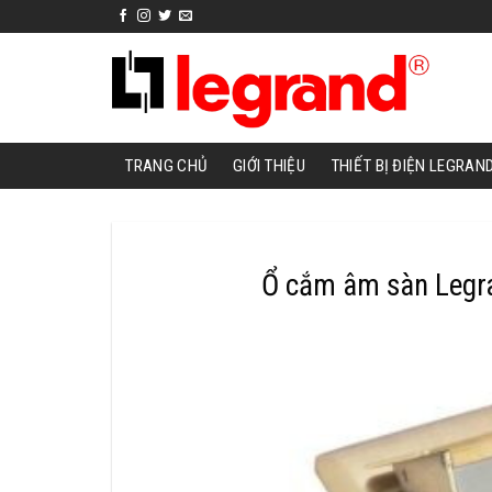
Skip
to
content
TRANG CHỦ
GIỚI THIỆU
THIẾT BỊ ĐIỆN LEGRAN
Ổ cắm âm sàn Legra