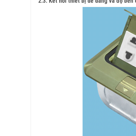
2.3. Kết nối thiết bị dễ dàng và độ bền