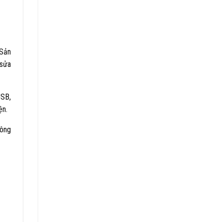
Sản
 sửa
USB,
ện.
Công