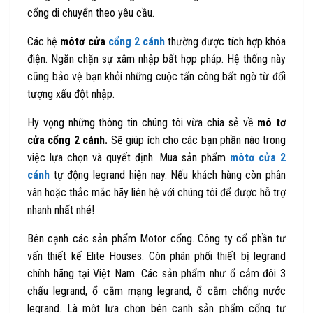
cổng di chuyển theo yêu cầu.
Các hệ
môtơ cửa
cổng 2 cánh
thường được tích hợp khóa
điện. Ngăn chặn sự xâm nhập bất hợp pháp. Hệ thống này
cũng bảo vệ bạn khỏi những cuộc tấn công bất ngờ từ đối
tượng xấu đột nhập.
Hy vọng những thông tin chúng tôi vừa chia sẻ về
mô tơ
cửa cổng 2 cánh.
S
ẽ giúp ích cho các bạn phần nào trong
việc lựa chọn và quyết định. Mua sản phẩm
môtơ cửa 2
cánh
tự động legrand hiện nay. Nếu khách hàng còn phân
vân hoặc thắc mắc hãy liên hệ với chúng tôi để được hỗ trợ
nhanh nhất nhé!
Bên cạnh các sản phẩm Motor cổng. Công ty cổ phần tư
vấn thiết kế Elite Houses. Còn phân phối thiết bị legrand
chính hãng tại Việt Nam. Các sản phẩm như
ổ cắm đôi 3
chấu legrand, ổ cắm mạng legrand, ổ cắm chống nước
legrand.
Là một lựa chọn bên cạnh sản phẩm cổng tự