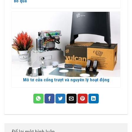
bỏ qua
Mô tơ cửa cổng trượt và nguyên lý hoạt động
Để lại một bình luận