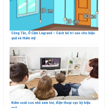
Công Tắc, Ổ Cắm Legrand – Cách bố trí sao cho hiệu
quả và thẩm mỹ
Kiểm soát con nhỏ xem tivi, điện thoại cực kỳ hiệu
quả