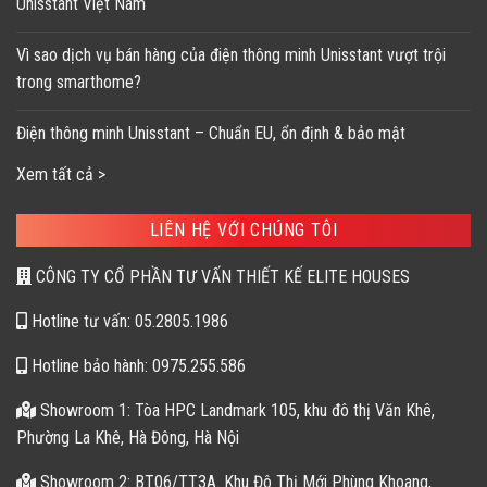
Unisstant Việt Nam
Vì sao dịch vụ bán hàng của điện thông minh Unisstant vượt trội
trong smarthome?
Điện thông minh Unisstant – Chuẩn EU, ổn định & bảo mật
Xem tất cả >
LIÊN HỆ VỚI CHÚNG TÔI
CÔNG TY CỔ PHẦN TƯ VẤN THIẾT KẾ ELITE HOUSES
Hotline tư vấn: 05.2805.1986
Hotline bảo hành: 0975.255.586
Showroom 1: Tòa HPC Landmark 105, khu đô thị Văn Khê,
Phường La Khê, Hà Đông, Hà Nội
Showroom 2: BT06/TT3A. Khu Đô Thị Mới Phùng Khoang,