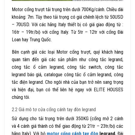
Motor cổng trượt tải trọng trên dưới 700Kg/cánh. Chiều dài
khoảng: 7m. Tùy theo tải trọng có giá chênh lệch từ 50USD
– 70USD. Với các hãng Italy thiết bị có giá giao động từ :
16tr – 19tr/bộ với cổng Italy. Từ 5tr – 12tr với cổng Đài
Loan hay Trung Quốc.
Bên cạnh giá các loại
Motor cổng trượt, quý khách hàng
quan tâm đến giá các sản phẩm như công tắc legrand,
công tắc ổ cắm legrand, công tắc switch, công tắc
legrand báo giá, catalogue công tắc ổ cắm legrand, công
tắc điện legrand. Cho ngôi nhà của bạn trở nên sang trọng
và hiện đại, bạn có thể liên hệ ngay với ELITE HOUSES
chúng tôi.
2.2 Giá mô tơ cửa cổng cánh tay đòn legrand
Sử dụng cho tải trọng trên dưới 350KG (cổng mở 2 cánh
và 4 cánh giá thành có thể giao động từ 21tr – 23tr/bộ các
hãng Italy). Với bộ
motor cổng cánh tay đòn
legrand
,
Đài