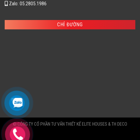
Zalo: 05.2805.1986
CHỈ ĐƯỜNG
© CÔNG TY CỔ PHẦN TƯ VẤN THIẾT KẾ ELITE HOUSES & TH DECO