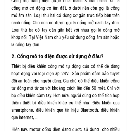
Cổng mở bằng điện được chia thành 3 loại chính. Đó là
cổng mở có động cơ âm đất, ở dưới nền còn gọi là cổng
mở âm sàn. Loại thứ hai có động cơ gắn trực tiếp bên trên
cánh cổng. Cho nên nó được gọi là cổng mở cánh tay đòn.
Loại thứ ba có tay cần gắn kết với nhau gọi là cổng mở
khớp nối. Tại Việt Nam chủ yếu sử dụng cổng âm sàn hoặc
là cổng tay đòn.
2. Cổng mô tơ điện được sử dụng ở đâu?
Thiết bị điều khiển cổng mở tự động của có thể dễ dàng
hoạt động với loại điện áp 24V. Sản phẩm đảm bảo tuyệt
đối an toàn cho người dùng. Gia chủ có thể điều khiển cổng
tự đóng mở từ xa với khoảng cách lên đến 50 mét. Chỉ với
bộ điều khiển cầm tay. Hơn nữa, người dùng có thể tích hợp
thêm thiết bị điều khiển khác cụ thể như: Điều khiển qua
smartphone, điều khiển qua tín hiệu Bluetooth, điều khiển
qua internet, …..
Hiện nay, motor cổng điện đang được sử dụng cho nhiều