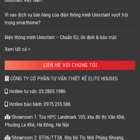
Unisstant Việt Nam
Vì sao dịch vụ bán hàng của điện thông minh Unisstant vượt trội
trong smarthome?
Điện thông minh Unisstant – Chuẩn EU, ổn định & bảo mật
Xem tất cả >
LIÊN HỆ VỚI CHÚNG TÔI
CÔNG TY CỔ PHẦN TƯ VẤN THIẾT KẾ ELITE HOUSES
Hotline tư vấn: 05.2805.1986
Hotline bảo hành: 0975.255.586
Showroom 1: Tòa HPC Landmark 105, khu đô thị Văn Khê,
Phường La Khê, Hà Đông, Hà Nội
Showroom 2: BT06/TT3A. Khu Đô Thị Mới Phùng Khoang,