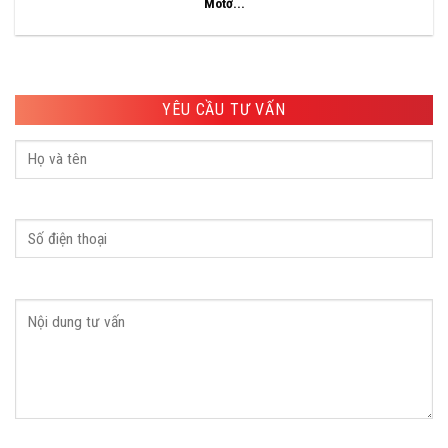
Môtơ...
YÊU CẦU TƯ VẤN