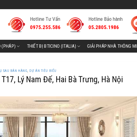
Hotline Tư Vấn
Hotline Bảo hành
0975.255.586
05.2805.1986
D (PHÁP)
THIẾT BỊ BTICINO (ITALIA)
GIẢI PHÁP NHÀ THÔNG M
VỤ SAU BÁN HÀNG
,
DỰ ÁN TIÊU BIỂU
T17, Lý Nam Đế, Hai Bà Trưng, Hà Nội