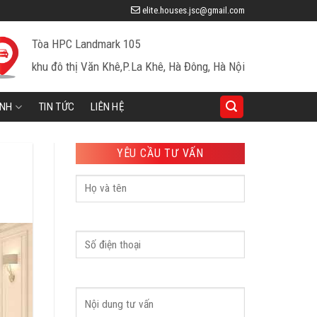
elite.houses.jsc@gmail.com
Tòa HPC Landmark 105
khu đô thị Văn Khê,P.La Khê, Hà Đông, Hà Nội
INH
TIN TỨC
LIÊN HỆ
YÊU CẦU TƯ VẤN