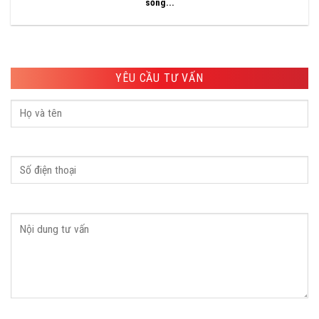
sống...
YÊU CẦU TƯ VẤN