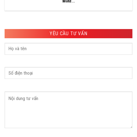
Môtơ...
YÊU CẦU TƯ VẤN