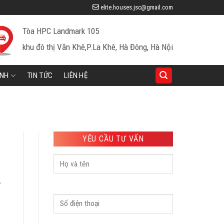
elite.houses.jsc@gmail.com
Tòa HPC Landmark 105
khu đô thị Văn Khê,P.La Khê, Hà Đông, Hà Nội
INH
TIN TỨC
LIÊN HỆ
YÊU CẦU TƯ VẤN
.