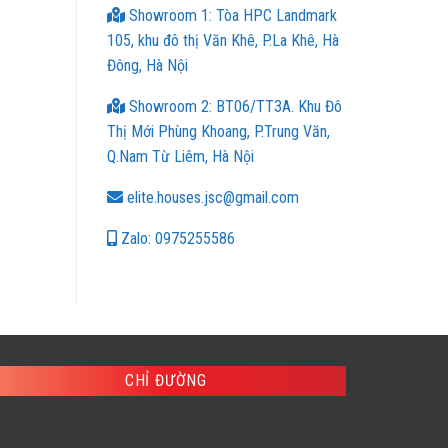
Showroom 1: Tòa HPC Landmark
105, khu đô thị Văn Khê, P.La Khê, Hà
Đông, Hà Nội
Showroom 2: BT06/TT3A. Khu Đô
Thị Mới Phùng Khoang, P.Trung Văn,
Q.Nam Từ Liêm, Hà Nội
elite.houses.jsc@gmail.com
Zalo: 0975255586
CHỈ ĐƯỜNG